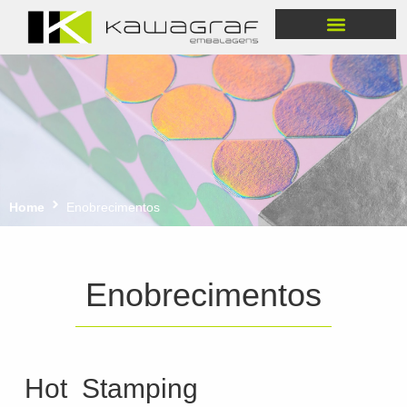
Produtos & Soluções
Home
Enobrecimentos
Enobrecimentos
Hot Stamping